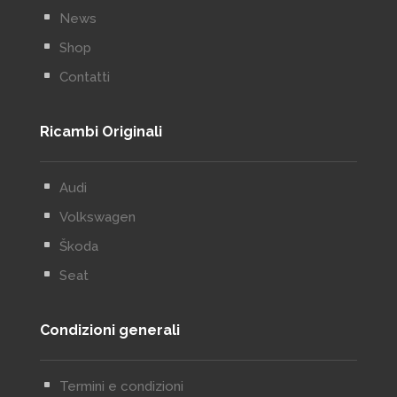
^
News
^
Shop
^
Contatti
Ricambi Originali
^
Audi
^
Volkswagen
^
Škoda
^
Seat
Condizioni generali
^
Termini e condizioni