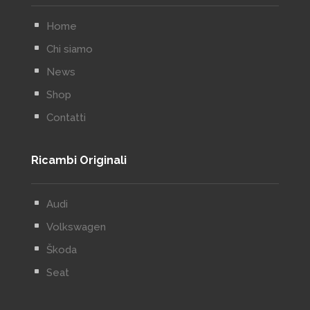
^
Home
^
Chi siamo
^
News
^
Shop
^
Contatti
Ricambi Originali
^
Audi
^
Volkswagen
^
Škoda
^
Seat