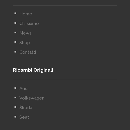
^
Home
^
Chi siamo
^
News
^
Shop
^
Contatti
Ricambi Originali
^
Audi
^
Volkswagen
^
Škoda
^
Seat