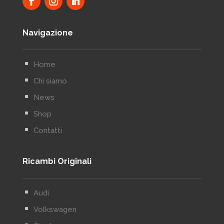
Navigazione
^
Home
^
Chi siamo
^
News
^
Shop
^
Contatti
Ricambi Originali
^
Audi
^
Volkswagen