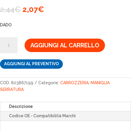
Il
Il
2,44
€
2,07
€
prezzo
prezzo
originale
attuale
DADO
era:
è:
2,44€.
2,07€.
DADO
AGGIUNGI AL CARRELLO
quantità
AGGIUNGI AL PREVENTIVO
COD:
803867199
Categorie:
CARROZZERIA
,
MANIGLIA
SERRATURA
Descrizione
Codice OE - Compatibilità Marchi