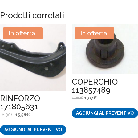
Prodotti correlati
In offerta!
In offerta!
COPERCHIO
113857489
RINFORZO
Il
Il
1,26
€
1,07
€
171805631
prezzo
prezzo
AGGIUNGI AL PREVENTIVO
originale
attuale
Il
Il
18,30
€
15,56
€
era:
è:
prezzo
prezzo
1,26€.
1,07€.
AGGIUNGI AL PREVENTIVO
originale
attuale