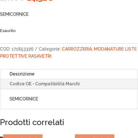
prezzo
prezzo
originale
attuale
SEMICORNICE
era:
è:
17,08€.
14,52€.
Esaurito
COD:
171853326
Categorie:
CARROZZERIA
,
MODANATURE LISTE
PROTETTIVE RASAVETRI
Descrizione
Codice OE - Compatibilità Marchi
SEMICORNICE
Prodotti correlati