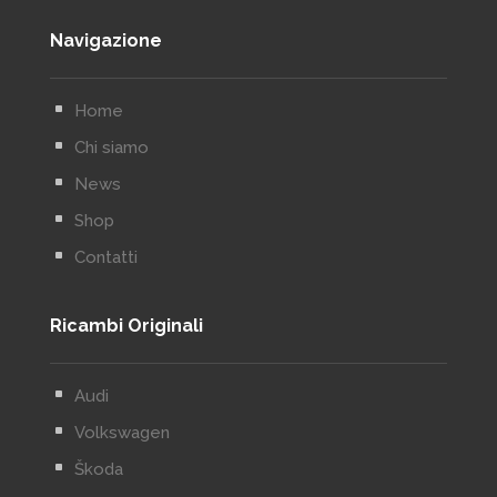
Navigazione
^
Home
^
Chi siamo
^
News
^
Shop
^
Contatti
Ricambi Originali
^
Audi
^
Volkswagen
^
Škoda