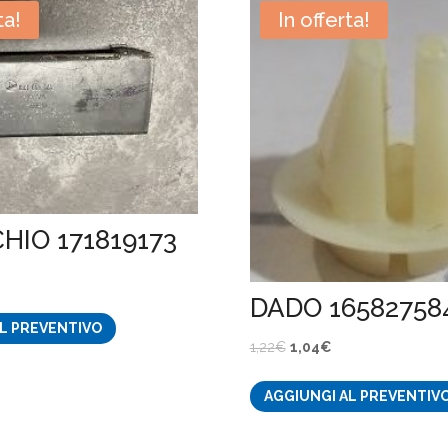
ta!
In offerta!
HIO 171819173
DADO 16582758
ezzo
L PREVENTIVO
tuale
Il
Il
1,22
€
1,04
€
prezzo
prezzo
30€.
AGGIUNGI AL PREVENTIV
originale
attuale
era:
è: