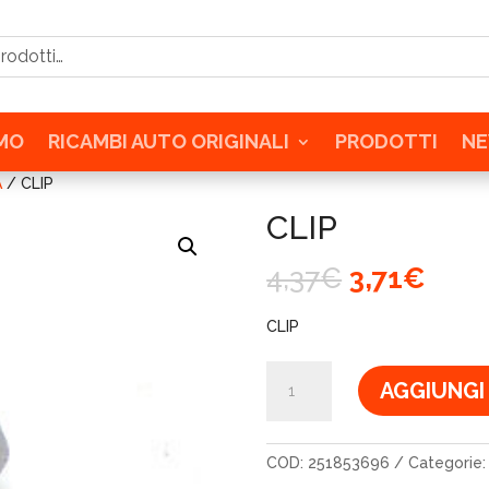
tti…
AMO
RICAMBI AUTO ORIGINALI
PRODOTTI
N
A
/ CLIP
CLIP
Il
Il
4,37
€
3,71
€
prezzo
prez
originale
attu
CLIP
era:
è:
4,37€.
3,71
CLIP
AGGIUNGI
quantità
COD:
251853696
Categorie