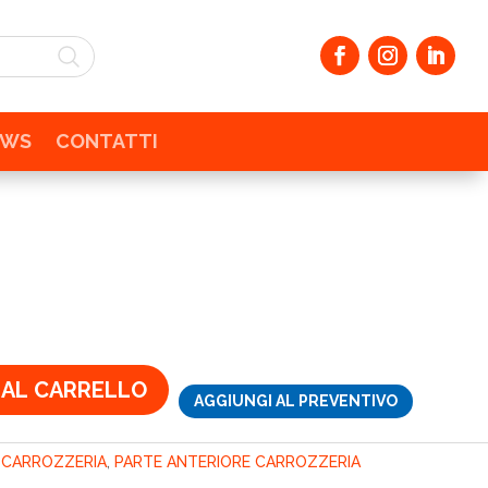
EWS
CONTATTI
zo
ale
€.
 AL CARRELLO
AGGIUNGI AL PREVENTIVO
:
CARROZZERIA
,
PARTE ANTERIORE CARROZZERIA