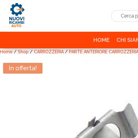
Cerca prodo
HOME
CHI SI
Home
/
Shop
/
CARROZZERIA
/
PARTE ANTERIORE CARROZZERI
In offerta!