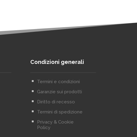
Condizioni generali
^
Termini e condizioni
^
Garanzie sui prodotti
^
Diritto di recesso
^
Termini di spedizione
^
Privacy & Cookie
Policy