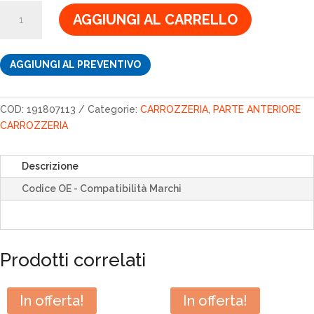
SUPPORTO
AGGIUNGI AL CARRELLO
191807113
quantità
AGGIUNGI AL PREVENTIVO
COD:
191807113
Categorie:
CARROZZERIA
,
PARTE ANTERIORE
CARROZZERIA
Descrizione
Codice OE - Compatibilità Marchi
Prodotti correlati
In offerta!
In offerta!