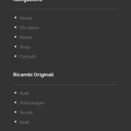
^
Home
^
Chi siamo
^
News
^
Shop
^
Contatti
Ricambi Originali
^
Audi
^
Volkswagen
^
Škoda
^
Seat