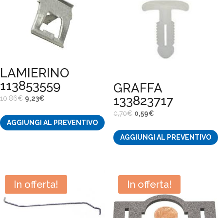
LAMIERINO
113853559
GRAFFA
133823717
Il
Il
10,86
€
9,23
€
prezzo
prezzo
Il
Il
0,70
€
0,59
€
AGGIUNGI AL PREVENTIVO
originale
attuale
prezzo
prezzo
era:
è:
AGGIUNGI AL PREVENTIVO
originale
attuale
10,86€.
9,23€.
era:
è:
0,70€.
0,59€.
In offerta!
In offerta!