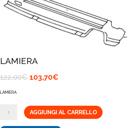
LAMIERA
Il
Il
122,00
€
103,70
€
prezzo
prezzo
originale
attuale
LAMIERA
era:
è:
122,00€.
103,70€.
LAMIERA
AGGIUNGI AL CARRELLO
quantità