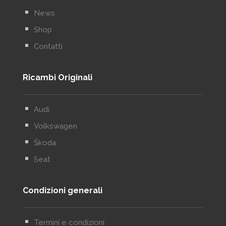
^
News
^
Shop
^
Contatti
Ricambi Originali
^
Audi
^
Volkswagen
^
Škoda
^
Seat
Condizioni generali
^
Termini e condizioni