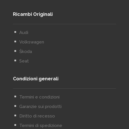
Ricambi Originali
^
Audi
^
Volkswagen
^
Škoda
^
Seat
Condizioni generali
^
Termini e condizioni
^
Garanzie sui prodotti
^
Diritto di recesso
^
Termini di spedizione