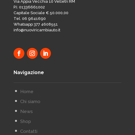
Via Appia Vecchia 10 Velletri RM
P.I. 01336661002
Capitale Sociale € 50.000,00
Tel. 06 9641690
Whatsapp 377 4608551
info@nuoviricambiauto.it
Navigazione
^
Home
^
Chi siamo
^
News
^
Shop
^
Contatti