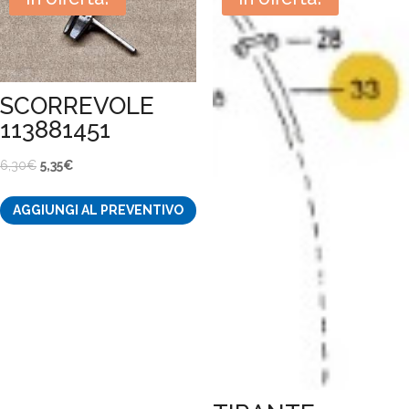
SCORREVOLE
113881451
Il
Il
6,30
€
5,35
€
prezzo
prezzo
AGGIUNGI AL PREVENTIVO
originale
attuale
era:
è:
6,30€.
5,35€.