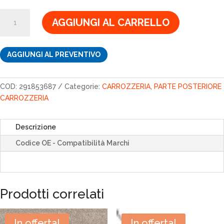
6,10€.
5,19€.
SCRITTA
AGGIUNGI AL CARRELLO
quantità
AGGIUNGI AL PREVENTIVO
COD:
291853687
Categorie:
CARROZZERIA
,
PARTE POSTERIORE
CARROZZERIA
Descrizione
Codice OE - Compatibilità Marchi
Prodotti correlati
In offerta!
In offerta!