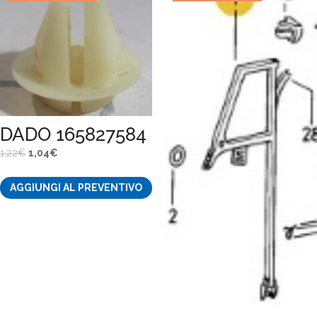
DADO 165827584
Il
Il
1,22
€
1,04
€
prezzo
prezzo
AGGIUNGI AL PREVENTIVO
originale
attuale
era:
è:
1,22€.
1,04€.