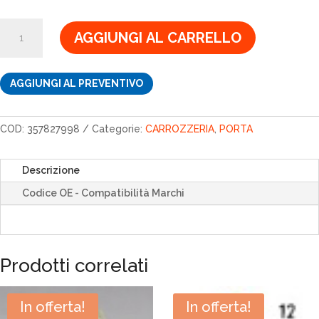
1,22€.
1,04€.
DADO
AGGIUNGI AL CARRELLO
quantità
AGGIUNGI AL PREVENTIVO
COD:
357827998
Categorie:
CARROZZERIA
,
PORTA
Descrizione
Codice OE - Compatibilità Marchi
Prodotti correlati
In offerta!
In offerta!