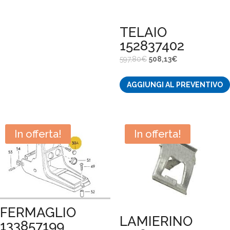
TELAIO
152837402
Il
Il
597,80
€
508,13
€
prezzo
prezzo
AGGIUNGI AL PREVENTIVO
originale
attuale
era:
è:
597,80€.
508,13€.
In offerta!
In offerta!
FERMAGLIO
LAMIERINO
133857199