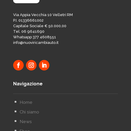
Via Appia Vecchia 10 Velletri RM
P.I. 01336661002
Capitale Sociale € 50.000,00
Tel. 06 9641690
Whatsapp 377 4608551
info@nuoviricambiauto.it
Navigazione
^
Home
^
Chi siamo
^
News
^