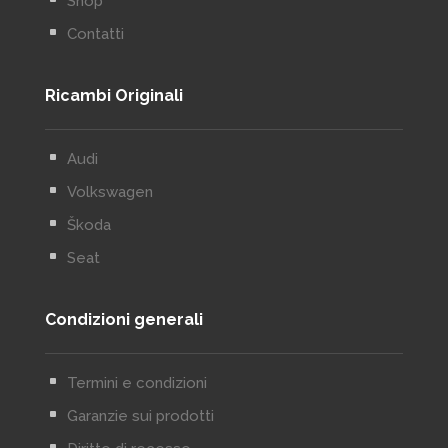
Shop
^
Contatti
Ricambi Originali
^
Audi
^
Volkswagen
^
Škoda
^
Seat
Condizioni generali
^
Termini e condizioni
^
Garanzie sui prodotti
^