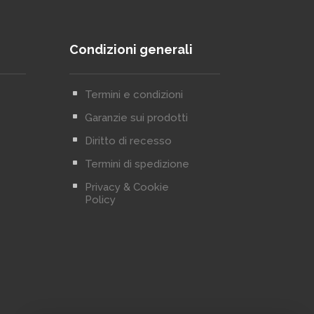
Condizioni generali
^
Termini e condizioni
^
Garanzie sui prodotti
^
Diritto di recesso
^
Termini di spedizione
^
Privacy & Cookie
Policy