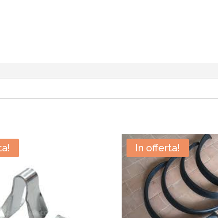
ta!
In offerta!