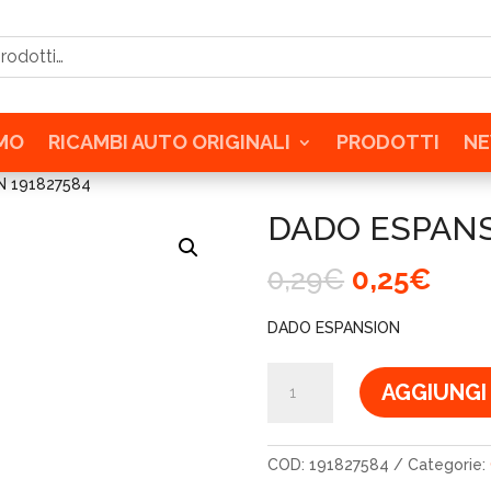
tti…
AMO
RICAMBI AUTO ORIGINALI
PRODOTTI
N
N 191827584
DADO ESPANS
Il
Il
0,29
€
0,25
€
prezzo
pre
originale
attu
DADO ESPANSION
era:
è:
0,29€.
0,25
DADO
AGGIUNGI
ESPANSION
191827584
quantità
COD:
191827584
Categorie: