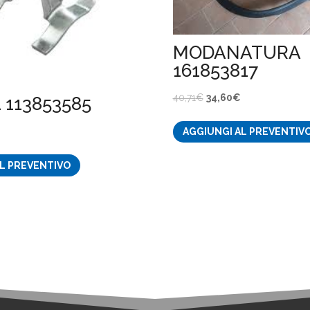
MODANATURA
161853817
Il
Il
40,71
€
34,60
€
 113853585
prezzo
prezzo
AGGIUNGI AL PREVENTIV
originale
attuale
ezzo
era:
è:
L PREVENTIVO
tuale
40,71€.
34,60€.
30€.