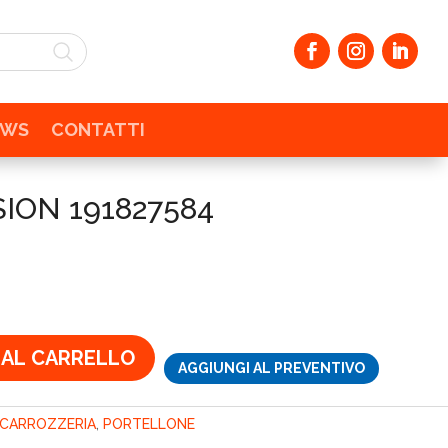
EWS
CONTATTI
ION 191827584
zzo
ale
€.
 AL CARRELLO
AGGIUNGI AL PREVENTIVO
CARROZZERIA
,
PORTELLONE