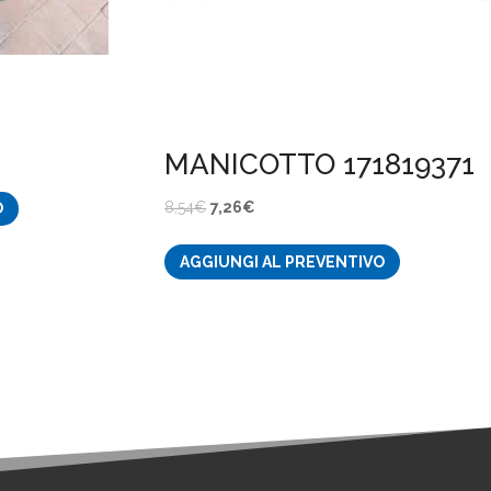
MANICOTTO 171819371
Il
Il
8,54
€
7,26
€
O
prezzo
prezzo
AGGIUNGI AL PREVENTIVO
originale
attuale
era:
è:
8,54€.
7,26€.