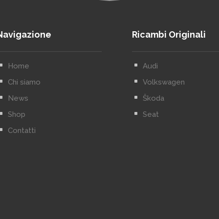
Navigazione
Ricambi Originali
^
Home
^
Audi
^
Chi siamo
^
Volkswagen
^
News
^
Škoda
^
Shop
^
Seat
^
Contatti