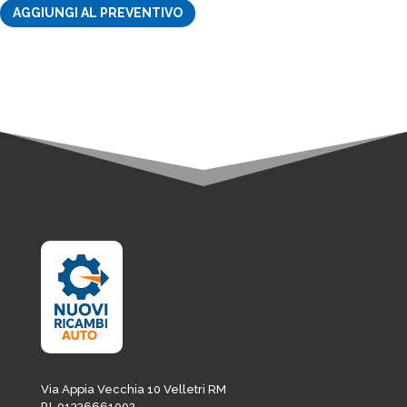
AGGIUNGI AL PREVENTIVO
originale
attuale
era:
è:
14,64€.
12,44€.
Via Appia Vecchia 10 Velletri RM
P.I. 01336661002