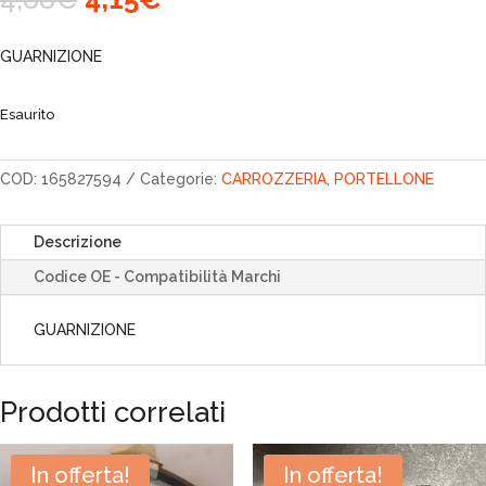
prezzo
prezzo
originale
attuale
GUARNIZIONE
era:
è:
4,88€.
4,15€.
Esaurito
COD:
165827594
Categorie:
CARROZZERIA
,
PORTELLONE
Descrizione
Codice OE - Compatibilità Marchi
GUARNIZIONE
Prodotti correlati
In offerta!
In offerta!