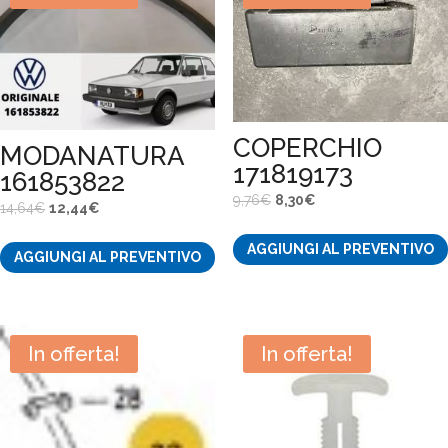
COPERCHIO
MODANATURA
171819173
161853822
Il
Il
9,76
€
8,30
€
Il
Il
14,64
€
12,44
€
prezzo
prezzo
prezzo
prezzo
AGGIUNGI AL PREVENTIVO
originale
attuale
AGGIUNGI AL PREVENTIVO
originale
attuale
era:
è:
era:
è:
9,76€.
8,30€.
14,64€.
12,44€.
In offerta!
In offerta!