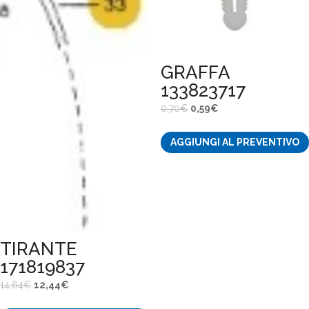
GRAFFA
133823717
Il
Il
0,70
€
0,59
€
prezzo
prezzo
AGGIUNGI AL PREVENTIVO
originale
attuale
era:
è:
0,70€.
0,59€.
TIRANTE
171819837
Il
Il
14,64
€
12,44
€
prezzo
prezzo