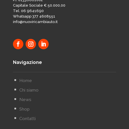
Capitale Sociale € 50.000,00
Tel. 06 9641690
Whatsapp 377 4608551
info@nuoviricambiauto.it
Navigazione
^
Home
^
Chi siamo
^
News
^
Shop
^
Contatti