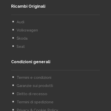
Ricambi Originali
^
Audi
^
Volkswagen
^
Škoda
^
Seat
Condizioni generali
^
Termini e condizioni
^
Garanzie sui prodotti
^
Diritto di recesso
^
Termini di spedizione
^
Privacy & Cookie Policy