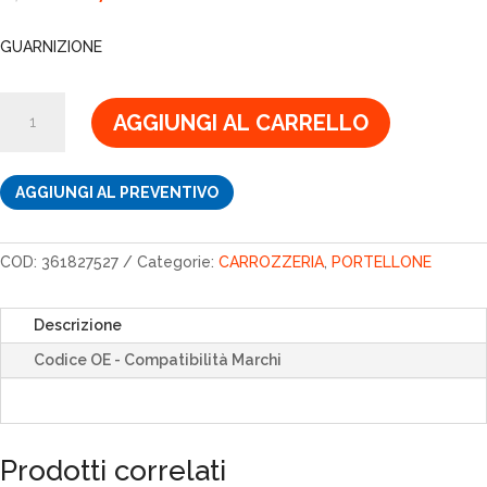
prezzo
prezzo
originale
attuale
GUARNIZIONE
era:
è:
1,88€.
1,60€.
GUARNIZIONE
AGGIUNGI AL CARRELLO
quantità
AGGIUNGI AL PREVENTIVO
COD:
361827527
Categorie:
CARROZZERIA
,
PORTELLONE
Descrizione
Codice OE - Compatibilità Marchi
Prodotti correlati