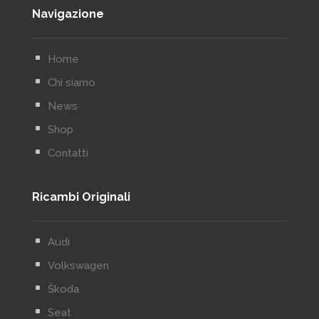
Navigazione
^
Home
^
Chi siamo
^
News
^
Shop
^
Contatti
Ricambi Originali
^
Audi
^
Volkswagen
^
Škoda
^
Seat