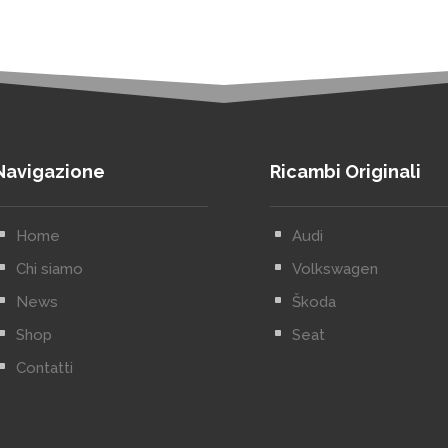
Navigazione
Ricambi Originali
^
Home
^
Audi
^
Chi siamo
^
Volkswagen
^
News
^
Škoda
^
Shop
^
Seat
^
Contatti