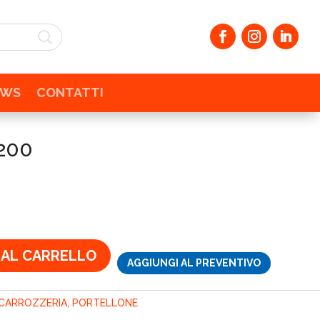
EWS
CONTATTI
200
zo
ale
€.
 AL CARRELLO
AGGIUNGI AL PREVENTIVO
CARROZZERIA
,
PORTELLONE