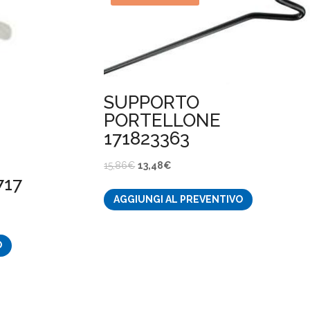
SUPPORTO
PORTELLONE
171823363
Il
Il
15,86
€
13,48
€
717
prezzo
prezzo
AGGIUNGI AL PREVENTIVO
originale
attuale
era:
è:
15,86€.
13,48€.
O