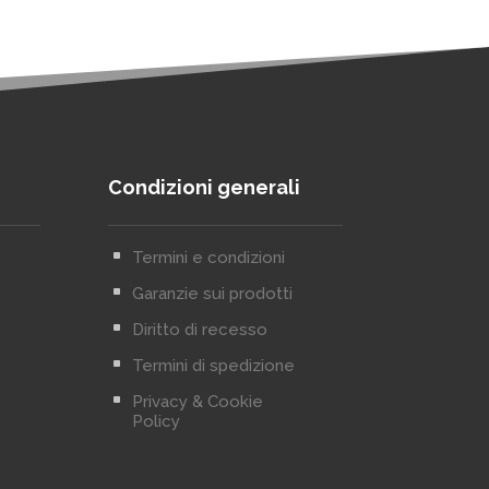
Condizioni generali
^
Termini e condizioni
^
Garanzie sui prodotti
^
Diritto di recesso
^
Termini di spedizione
^
Privacy & Cookie
Policy