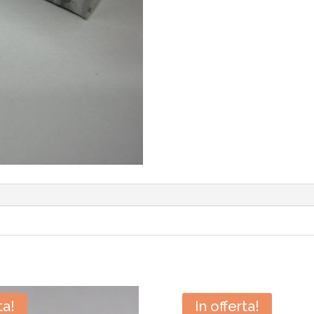
ta!
In offerta!