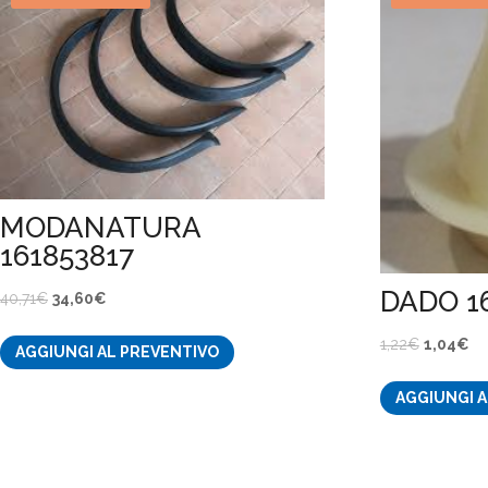
MODANATURA
161853817
DADO 1
Il
Il
40,71
€
34,60
€
prezzo
prezzo
Il
Il
1,22
€
1,04
€
AGGIUNGI AL PREVENTIVO
originale
attuale
prezzo
pr
era:
è:
AGGIUNGI A
originale
att
40,71€.
34,60€.
era:
è:
1,22€.
1,