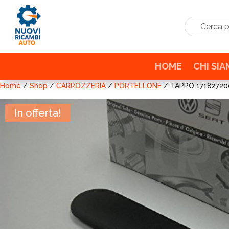
Cerca prodo
HOME
CHI SI
Home
/
Shop
/
CARROZZERIA
/
PORTELLONE
/ TAPPO 17182720
In offerta!