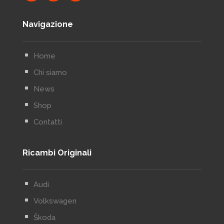
Navigazione
^
Home
^
Chi siamo
^
News
^
Shop
^
Contatti
Ricambi Originali
^
Audi
^
Volkswagen
^
Škoda