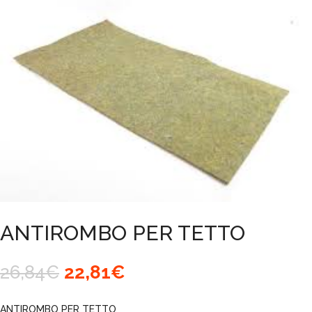
ANTIROMBO PER TETTO
Il
Il
26,84
€
22,81
€
prezzo
prezzo
originale
attuale
ANTIROMBO PER TETTO