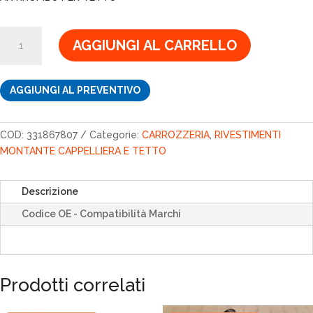
era:
è:
26,84€.
22,81€.
ANTIROMBO
AGGIUNGI AL CARRELLO
PER
TETTO
quantità
AGGIUNGI AL PREVENTIVO
COD:
331867807
Categorie:
CARROZZERIA
,
RIVESTIMENTI
MONTANTE CAPPELLIERA E TETTO
Descrizione
Codice OE - Compatibilità Marchi
Prodotti correlati