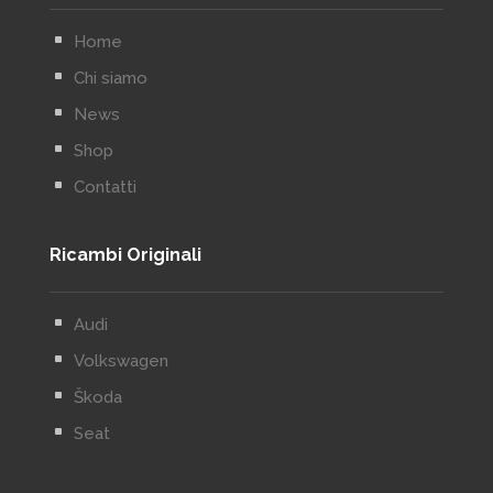
^
Home
^
Chi siamo
^
News
^
Shop
^
Contatti
Ricambi Originali
^
Audi
^
Volkswagen
^
Škoda
^
Seat