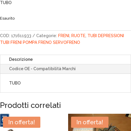
originale
attuale
TUBO
era:
è:
18,30€.
15,56€.
Esaurito
COD:
171611933
Categorie:
FRENI
,
RUOTE
,
TUBI DEPRESSIONI
TUBI FRENI POMPA FRENO SERVOFRENO
Descrizione
Codice OE - Compatibilità Marchi
TUBO
Prodotti correlati
In offerta!
In offerta!