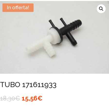
In offerta!
TUBO 171611933
Il
Il
18,30
€
15,56
€
prezzo
prezzo