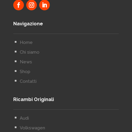
Navigazione
^
Home
^
Chi siamo
^
News
^
Shop
^
Contatti
Ricambi Originali
^
Audi
^
Volkswagen