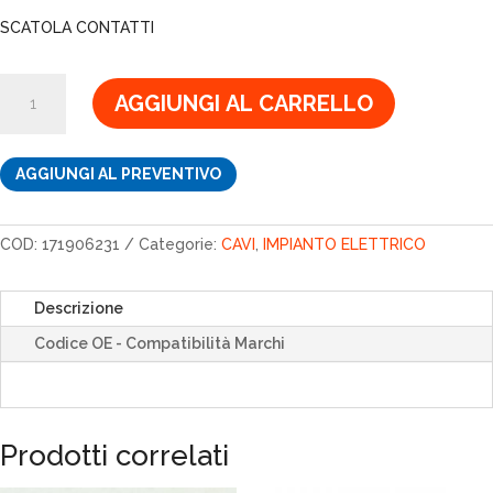
originale
attuale
SCATOLA CONTATTI
era:
è:
7,32€.
6,22€.
SCATOLA
AGGIUNGI AL CARRELLO
CONTATTI
171906231
quantità
AGGIUNGI AL PREVENTIVO
COD:
171906231
Categorie:
CAVI
,
IMPIANTO ELETTRICO
Descrizione
Codice OE - Compatibilità Marchi
Prodotti correlati