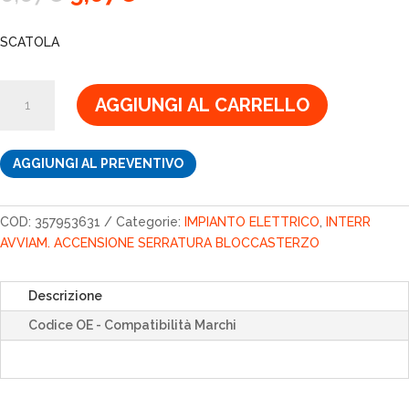
prezzo
prezzo
originale
attuale
SCATOLA
era:
è:
6,67€.
5,67€.
SCATOLA
AGGIUNGI AL CARRELLO
quantità
AGGIUNGI AL PREVENTIVO
COD:
357953631
Categorie:
IMPIANTO ELETTRICO
,
INTERR
AVVIAM. ACCENSIONE SERRATURA BLOCCASTERZO
Descrizione
Codice OE - Compatibilità Marchi