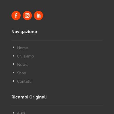
Navigazione
^
Home
^
Chi siamo
^
News
^
Shop
^
Contatti
Ricambi Originali
^
Audi