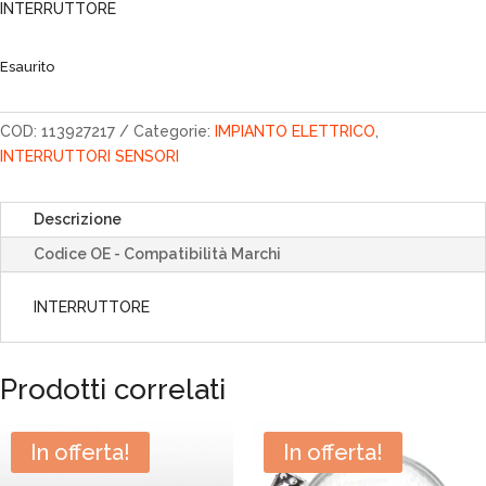
INTERRUTTORE
era:
è:
56,60€.
48,11€.
Esaurito
COD:
113927217
Categorie:
IMPIANTO ELETTRICO
,
INTERRUTTORI SENSORI
Descrizione
Codice OE - Compatibilità Marchi
INTERRUTTORE
Prodotti correlati
In offerta!
In offerta!