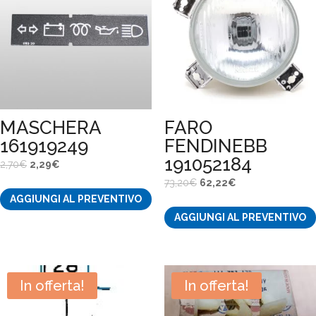
MASCHERA
FARO
161919249
FENDINEBB
191052184
Il
Il
2,70
€
2,29
€
prezzo
prezzo
Il
Il
73,20
€
62,22
€
AGGIUNGI AL PREVENTIVO
originale
attuale
prezzo
prezzo
AGGIUNGI AL PREVENTIVO
era:
è:
originale
attuale
2,70€.
2,29€.
era:
è:
73,20€.
62,22€.
In offerta!
In offerta!