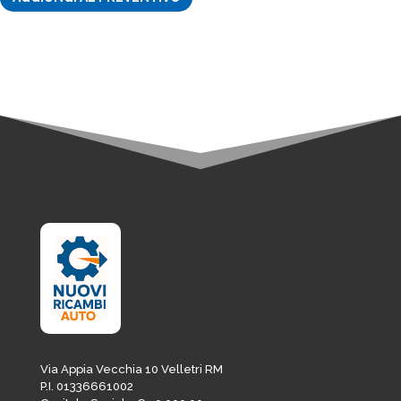
era:
è:
4,88€.
4,15€.
Via Appia Vecchia 10 Velletri RM
P.I. 01336661002