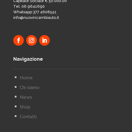
Capitale Sociale € 50.000,00
Tel. 06 9641690
Whatsapp 377 4608551
info@nuoviricambiauto.it
Navigazione
^
Home
^
Chi siamo
^
News
^
Shop
^
Contatti