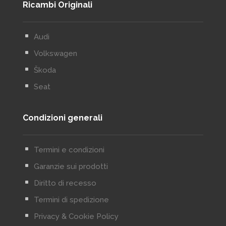
Ricambi Originali
^
Audi
^
Volkswagen
^
Škoda
^
Seat
Condizioni generali
^
Termini e condizioni
^
Garanzie sui prodotti
^
Diritto di recesso
^
Termini di spedizione
^
Privacy & Cookie Policy