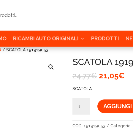
tti…
AMO
RICAMBI AUTO ORIGINALI
PRODOTTI
N
O
/ SCATOLA 191919053
SCATOLA 191
Il
Il
24,77
€
21,05
€
prezzo
pr
originale
at
SCATOLA
era:
è:
24,77€.
21
SCATOLA
AGGIUNGI
191919053
quantità
COD:
191919053
Categorie: