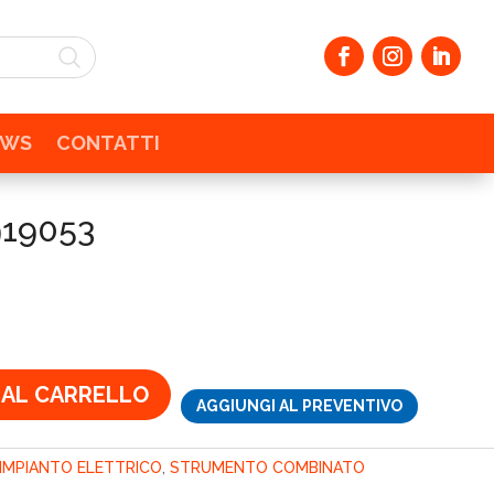
EWS
CONTATTI
919053
ezzo
tuale
,05€.
 AL CARRELLO
AGGIUNGI AL PREVENTIVO
IMPIANTO ELETTRICO
,
STRUMENTO COMBINATO