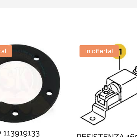
ta!
In offerta!
 113919133