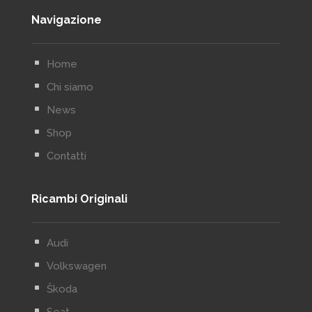
Navigazione
^
Home
^
Chi siamo
^
News
^
Shop
^
Contatti
Ricambi Originali
^
Audi
^
Volkswagen
^
Škoda
^
Seat