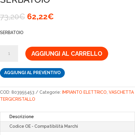
Il
Il
73,20
€
62,22
€
prezzo
prezzo
originale
attuale
SERBATOIO
era:
è:
73,20€.
62,22€.
SERBATOIO
AGGIUNGI AL CARRELLO
quantità
AGGIUNGI AL PREVENTIVO
COD:
803955453
Categorie:
IMPIANTO ELETTRICO
,
VASCHETTA
TERGICRISTALLO
Descrizione
Codice OE - Compatibilità Marchi