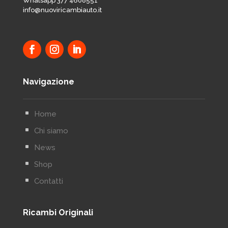
Whatsapp 377 4608551
info@nuoviricambiauto.it
Navigazione
^
Home
^
Chi siamo
^
News
^
Shop
^
Contatti
Ricambi Originali