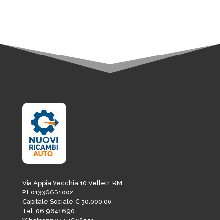
42,70€.
36,30€.
Via Appia Vecchia 10 Velletri RM
P.I. 01336661002
Capitale Sociale € 50.000,00
Tel. 06 9641690