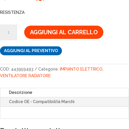
prezzo
prezzo
originale
attuale
RESISTENZA
era:
è:
170,80€.
145,18€.
RESISTENZA
AGGIUNGI AL CARRELLO
quantità
AGGIUNGI AL PREVENTIVO
COD:
443959493
Categorie:
IMPIANTO ELETTRICO
,
VENTILATORE RADIATORE
Descrizione
Codice OE - Compatibilità Marchi