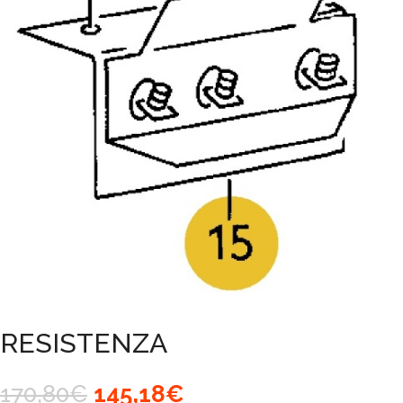
RESISTENZA
Il
Il
170,80
€
145,18
€