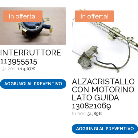
8,54€.
7,26€.
In offerta!
In offerta!
INTERRUTTORE
113955515
Il
Il
134,20
€
114,07
€
prezzo
prezzo
ALZACRISTALLO
AGGIUNGI AL PREVENTIVO
originale
attuale
CON MOTORINO
era:
è:
LATO GUIDA
134,20€.
114,07€.
130821069
Il
Il
61,00
€
51,85
€
prezzo
prezzo
AGGIUNGI AL PREVENTIVO
originale
attuale
era:
è: