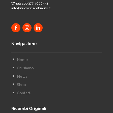
Whatsapp 377 4608551
info@nuoviricambiauto.it
Navigazione
^
Home
^
Chi siamo
^
News
^
Shop
^
Contatti
Ricambi Originali