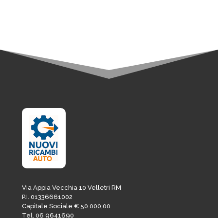
61,00€.
51,85€.
Via Appia Vecchia 10 Velletri RM
P.I. 01336661002
Capitale Sociale € 50.000,00
Tel. 06 9641690