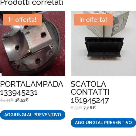
Prodotti correlati
In offerta!
In offerta!
PORTALAMPADA
SCATOLA
133945231
CONTATTI
161945247
Il
Il
45,34
€
38,53
€
prezzo
prezzo
Il
Il
8,54
€
7,26
€
AGGIUNGI AL PREVENTIVO
originale
attuale
prezzo
prezzo
AGGIUNGI AL PREVENTIVO
era:
è:
originale
attuale
45,34€.
38,53€.
era:
è: