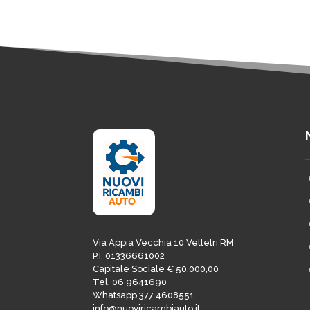
Via Appia Vecchia 10 Velletri RM
P.I. 01336661002
Capitale Sociale € 50.000,00
Tel. 06 9641690
Whatsapp 377 4608551
info@nuoviricambiauto.it