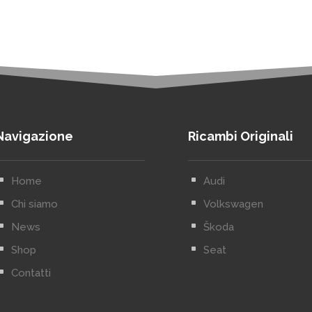
Navigazione
Ricambi Originali
^
Home
^
Audi
^
Chi siamo
^
Volkswagen
^
News
^
Škoda
^
Shop
^
Seat
^
Contatti