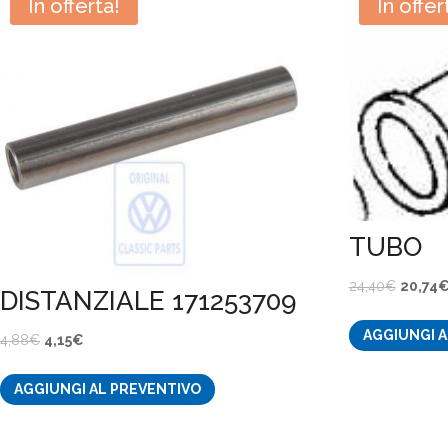
In offerta!
In offer
TUBO
Il
24,40
€
20,74
DISTANZIALE 171253709
prezzo
AGGIUNGI A
origina
Il
Il
4,88
€
4,15
€
era:
prezzo
prezzo
24,40€
AGGIUNGI AL PREVENTIVO
originale
attuale
era:
è:
4,88€.
4,15€.