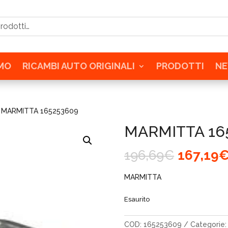
tti…
AMO
RICAMBI AUTO ORIGINALI
PRODOTTI
N
 MARMITTA 165253609
MARMITTA 16
Il
196,69
€
167,19
prezzo
original
MARMITTA
era:
196,69€
Esaurito
COD:
165253609
Categorie