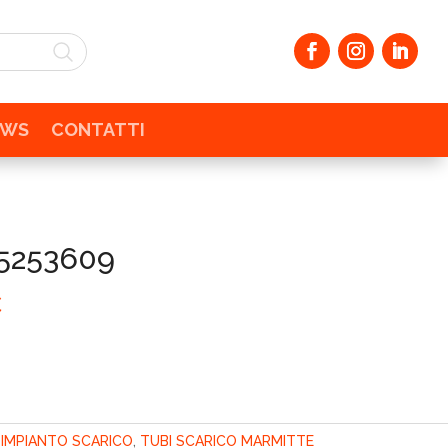
EWS
CONTATTI
5253609
Il
€
prezzo
e
attuale
è:
.
167,19€.
:
IMPIANTO SCARICO
,
TUBI SCARICO MARMITTE