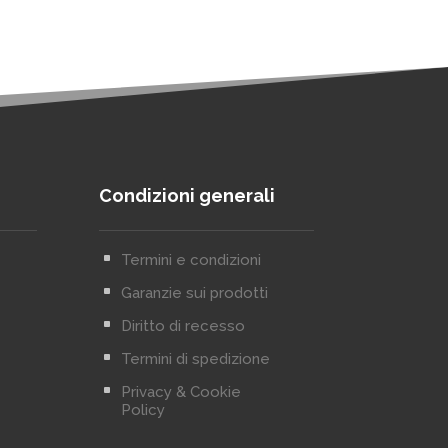
Condizioni generali
^
Termini e condizioni
^
Garanzie sui prodotti
^
Diritto di recesso
^
Termini di spedizione
^
Privacy & Cookie
Policy