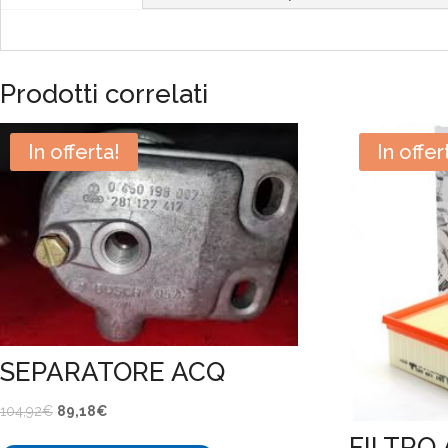
Prodotti correlati
In offerta!
In offer
SEPARATORE ACQ
Il
Il
104,92
€
89,18
€
prezzo
prezzo
FILTRO 