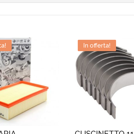
ta!
In offerta!
ARIA –
CUSCINETTO 11