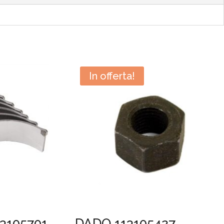
In offerta!
3105701
DADO 113105427