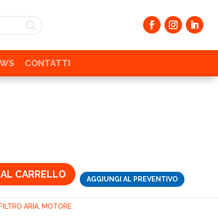
EWS
CONTATTI
zo
ale
€.
 AL CARRELLO
AGGIUNGI AL PREVENTIVO
FILTRO ARIA
,
MOTORE