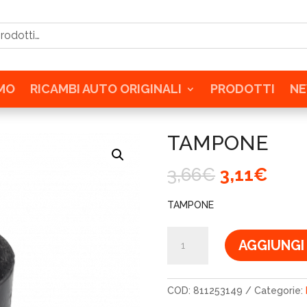
tti…
AMO
RICAMBI AUTO ORIGINALI
PRODOTTI
N
TAMPONE
Il
Il
3,66
€
3,11
€
prezzo
prez
originale
attu
TAMPONE
era:
è:
3,66€.
3,11
TAMPONE
AGGIUNGI
quantità
COD:
811253149
Categorie: