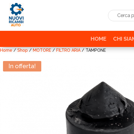
Cerca prodo
HOME
CHI SI
Home
/
Shop
/
MOTORE
/
FILTRO ARIA
/ TAMPONE
In offerta!