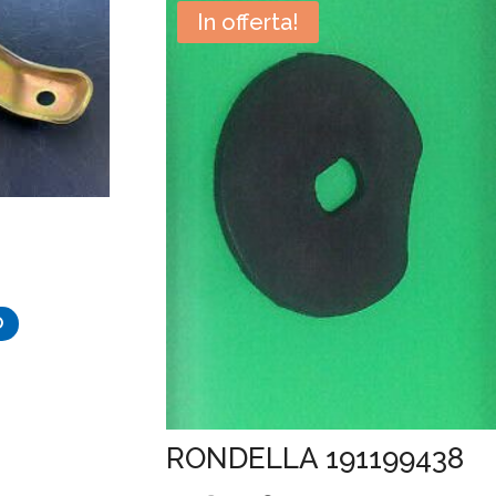
In offerta!
O
RONDELLA 191199438