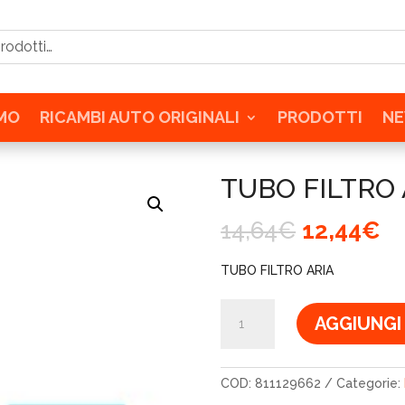
tti…
AMO
RICAMBI AUTO ORIGINALI
PRODOTTI
N
TUBO FILTRO 
Il
Il
14,64
€
12,44
€
prezzo
p
originale
at
TUBO FILTRO ARIA
era:
è:
14,64€.
12
TUBO
AGGIUNGI
FILTRO
ARIA
quantità
COD:
811129662
Categorie: