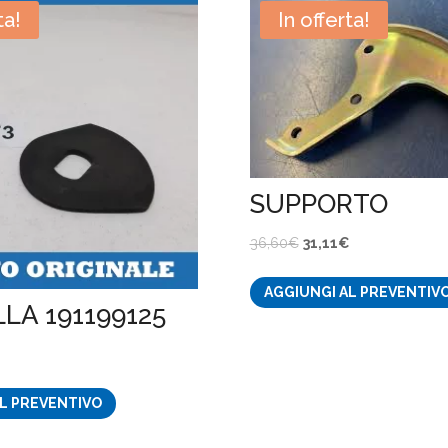
ta!
In offerta!
SUPPORTO
Il
Il
36,60
€
31,11
€
prezzo
prezzo
AGGIUNGI AL PREVENTIV
originale
attuale
LA 191199125
era:
è:
36,60€.
31,11€.
ezzo
L PREVENTIVO
tuale