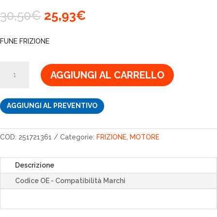
Il
Il
30,50
€
25,93
€
prezzo
prezzo
originale
attuale
FUNE FRIZIONE
era:
è:
30,50€.
25,93€.
FUNE
AGGIUNGI AL CARRELLO
FRIZIONE
251721361
quantità
AGGIUNGI AL PREVENTIVO
COD:
251721361
Categorie:
FRIZIONE
,
MOTORE
Descrizione
Codice OE - Compatibilità Marchi