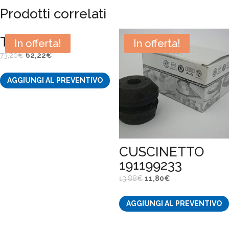
Prodotti correlati
TUBO
In offerta!
In offerta!
Il
Il
73,20
€
62,22
€
prezzo
prezzo
AGGIUNGI AL PREVENTIVO
originale
attuale
era:
è:
73,20€.
62,22€.
CUSCINETTO
191199233
Il
Il
13,88
€
11,80
€
prezzo
prezzo
AGGIUNGI AL PREVENTIVO
originale
attuale
era:
è: