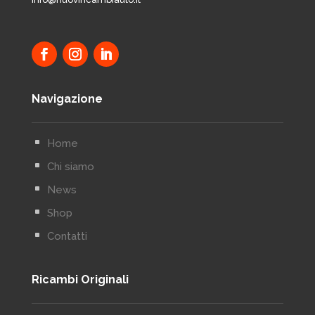
Navigazione
^
Home
^
Chi siamo
^
News
^
Shop
^
Contatti
Ricambi Originali