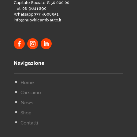
Capitale Sociale € 50.000,00
Tel. 06 9641690
Whatsapp 377 4608551
info@nuoviricambiauto.it
Navigazione
^
Home
^
Chi siamo
^
News
^
Shop
^
Contatti