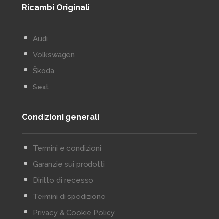
Ricambi Originali
^
Audi
^
Volkswagen
^
Škoda
^
Seat
Condizioni generali
^
Termini e condizioni
^
Garanzie sui prodotti
^
Diritto di recesso
^
Termini di spedizione
^
Privacy & Cookie Policy