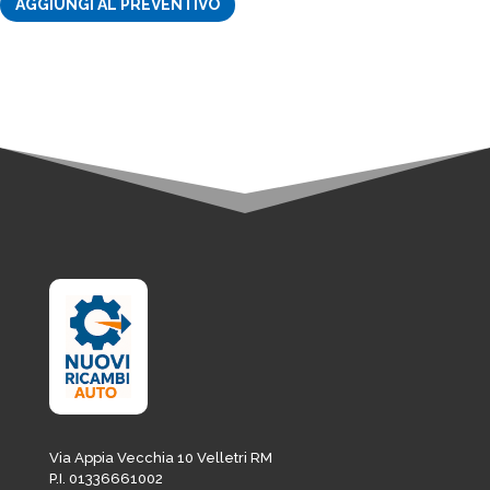
AGGIUNGI AL PREVENTIVO
originale
attuale
era:
è:
era:
è:
8,54€.
7,26€.
28,06€.
23,85€.
Via Appia Vecchia 10 Velletri RM
P.I. 01336661002