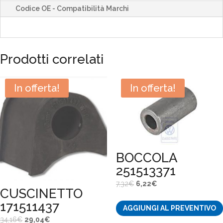
Codice OE - Compatibilità Marchi
Prodotti correlati
In offerta!
In offerta!
BOCCOLA
251513371
Il
Il
7,32
€
6,22
€
CUSCINETTO
prezzo
prezzo
171511437
AGGIUNGI AL PREVENTIVO
originale
attuale
Il
Il
34,16
€
29,04
€
era:
è: