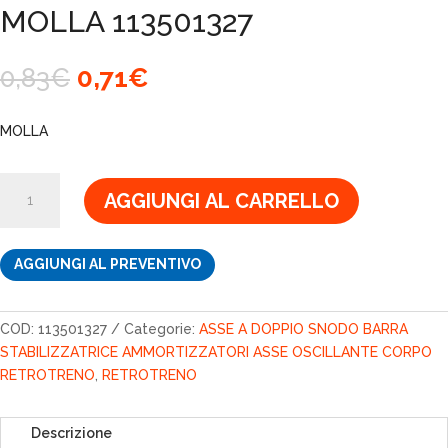
MOLLA 113501327
Il
Il
0,83
€
0,71
€
prezzo
prezzo
originale
attuale
MOLLA
era:
è:
0,83€.
0,71€.
MOLLA
AGGIUNGI AL CARRELLO
113501327
quantità
AGGIUNGI AL PREVENTIVO
COD:
113501327
Categorie:
ASSE A DOPPIO SNODO BARRA
STABILIZZATRICE AMMORTIZZATORI ASSE OSCILLANTE CORPO
RETROTRENO
,
RETROTRENO
Descrizione