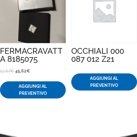
FERMACRAVATT
OCCHIALI 000
A 8185075
087 012 Z21
Il
Il
53,67
€
45,62
€
AGGIUNGI AL
prezzo
prezzo
PREVENTIVO
AGGIUNGI AL
originale
attuale
PREVENTIVO
era:
è:
53,67€.
45,62€.