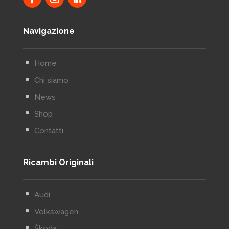
Navigazione
^
Home
^
Chi siamo
^
News
^
Shop
^
Contatti
Ricambi Originali
^
Audi
^
Volkswagen
^
Škoda