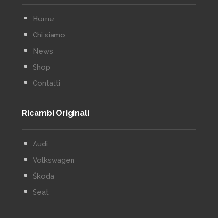
^
Home
^
Chi siamo
^
News
^
Shop
^
Contatti
Ricambi Originali
^
Audi
^
Volkswagen
^
Škoda
^
Seat