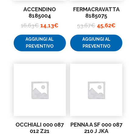
ACCENDINO
FERMACRAVATTA
8185004
8185075
Il
Il
Il
Il
16,63
€
14,13
€
53,67
€
45,62
€
prezzo
prezzo
prezzo
prezzo
AGGIUNGI AL
AGGIUNGI AL
originale
attuale
originale
attuale
PREVENTIVO
PREVENTIVO
era:
è:
era:
è:
16,63€.
14,13€.
53,67€.
45,62€.
OCCHIALI 000 087
PENNA A SF 000 087
012 Z21
210 J JKA