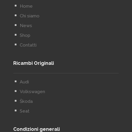
^
Home
^
Chi siamo
^
News
^
Shop
^
Contatti
Ricambi Originali
^
Audi
^
Volkswagen
^
Škoda
^
Seat
Condizioni generali