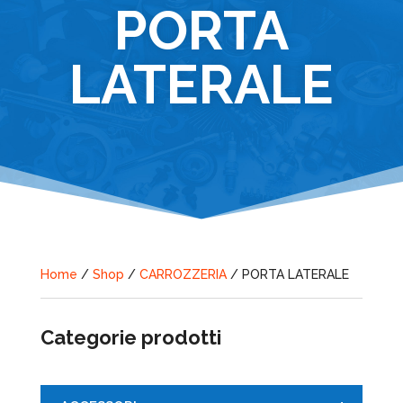
PORTA
LATERALE
Home
/
Shop
/
CARROZZERIA
/ PORTA LATERALE
Categorie prodotti