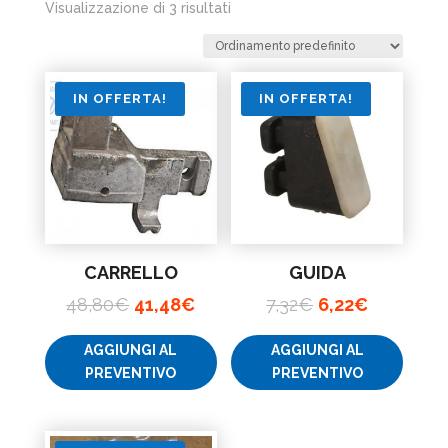
Visualizzazione di 3 risultati
IN OFFERTA!
IN OFFERTA!
CARRELLO
GUIDA
Il
Il
Il
Il
48,80
€
41,48
€
7,32
€
6,22
€
prezzo
prezzo
prezzo
prezzo
AGGIUNGI AL
AGGIUNGI AL
originale
attuale
originale
attuale
PREVENTIVO
PREVENTIVO
era:
è:
era:
è:
48,80€.
41,48€.
7,32€.
6,22€.