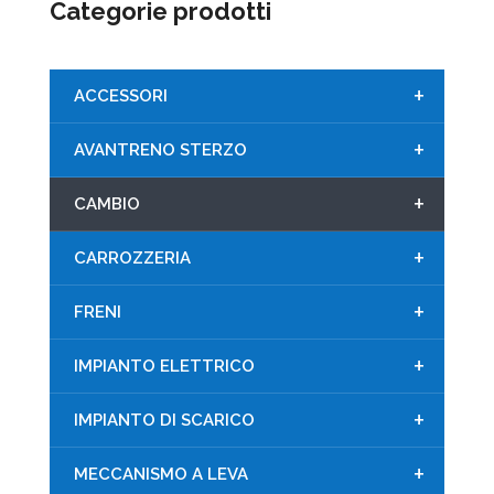
Categorie prodotti
+
ACCESSORI
+
AVANTRENO STERZO
+
CAMBIO
+
CARROZZERIA
+
FRENI
+
IMPIANTO ELETTRICO
+
IMPIANTO DI SCARICO
+
MECCANISMO A LEVA