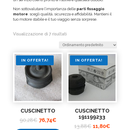
Non sottovalutare l’importanza delle
parti fissaggio
motore
: scegli qualità, sicurezza e affidabilità. Mantieni il
tuo motore stabile e il tuo viaggio senza sorprese.
Visualizzazione di 7 risultati
IN OFFERTA!
IN OFFERTA!
CUSCINETTO
CUSCINETTO
191199233
Il
Il
90,28
€
76,74
€
Il
Il
13,88
€
11,80
€
prezzo
prezzo