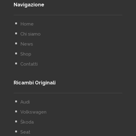
Navigazione
^
Home
^
Chi siamo
^
News
^
Shop
^
Contatti
Ricambi Originali
^
Audi
^
Volkswagen
^
Škoda
^
Seat