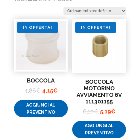
IN OFFERTA!
IN OFFERTA!
BOCCOLA
BOCCOLA
MOTORINO
Il
Il
4,88
€
4,15
€
AVVIAMENTO 6V
prezzo
prezzo
111301155
AGGIUNGI AL
originale
attuale
Il
Il
6,10
€
5,19
€
PREVENTIVO
era:
è:
prezzo
prezzo
4,88€.
4,15€.
AGGIUNGI AL
originale
attuale
PREVENTIVO
era:
è: