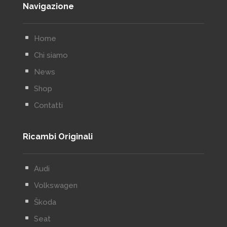
Navigazione
^
Home
^
Chi siamo
^
News
^
Shop
^
Contatti
Ricambi Originali
^
Audi
^
Volkswagen
^
Škoda
^
Seat