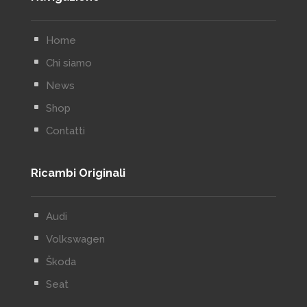
^
Home
^
Chi siamo
^
News
^
Shop
^
Contatti
Ricambi Originali
^
Audi
^
Volkswagen
^
Škoda
^
Seat