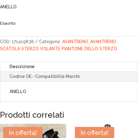
originale
attuale
ANELLO
era:
è:
2,44€.
2,07€.
Esaurito
COD:
171419838
Categorie:
AVANTRENO
,
AVANTRENO
,
SCATOLA STERZO VOLANTE PIANTONE DELLO STERZO
Descrizione
Codice OE - Compatibilità Marchi
ANELLO
Prodotti correlati
In offerta!
In offerta!