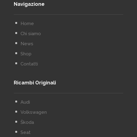
Navigazione
^
Home
^
Chi siamo
^
News
^
Shop
^
Contatti
Ricambi Originali
^
Audi
^
Volkswagen
^
Škoda
^
Seat