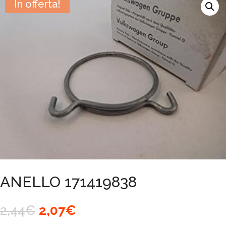
In offerta!
ANELLO 171419838
Il
Il
2,44
€
2,07
€
prezzo
prezzo