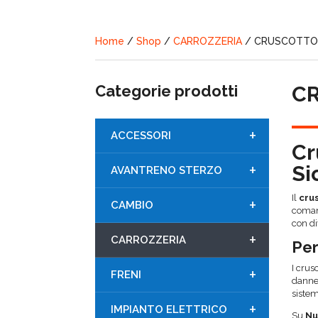
Home
/
Shop
/
CARROZZERIA
/ CRUSCOTT
Categorie prodotti
C
+
ACCESSORI
Cr
+
Si
AVANTRENO STERZO
Il
cru
+
CAMBIO
comand
con di
+
CARROZZERIA
Per
I crus
+
FRENI
danneg
sistem
+
IMPIANTO ELETTRICO
Su
Nu