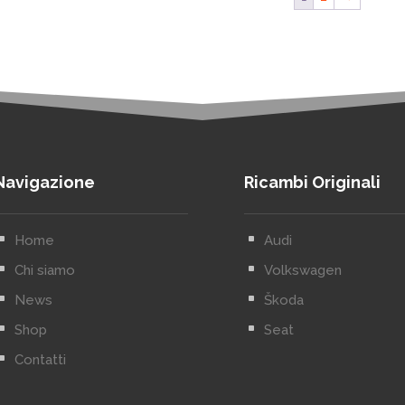
Navigazione
Ricambi Originali
^
Home
^
Audi
^
Chi siamo
^
Volkswagen
^
News
^
Škoda
^
Shop
^
Seat
^
Contatti