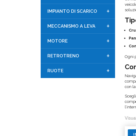
veicol
+
soluz
IMPIANTO DI SCARICO
Tip
+
MECCANISMO A LEVA
Cru
Pan
+
MOTORE
Com
+
RETROTRENO
Ogni p
Com
+
RUOTE
Naviga
compat
con la
Scegl
compet
l’inte
Visua
I