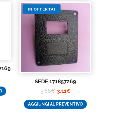
€.
IN OFFERTA!
7169
SEDE 171857269
zzo
Il
Il
3,66
€
3,11
€
O
ale
prezzo
prezzo
AGGIUNGI AL PREVENTIVO
originale
attuale
€.
era:
è:
3,66€.
3,11€.