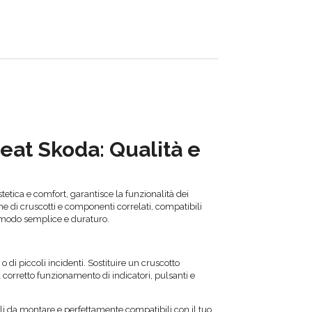
eat Skoda: Qualità e
tetica e comfort, garantisce la funzionalità dei
e di cruscotti e componenti correlati, compatibili
in modo semplice e duraturo.
o di piccoli incidenti. Sostituire un cruscotto
l corretto funzionamento di indicatori, pulsanti e
cili da montare e perfettamente compatibili con il tuo