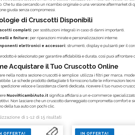
o. Che tu stia cercando un ricambio originale o una versione aftermarket di q
ione giusta senza compromessi.
ologie di Cruscotti Disponibili
scotti completi:
per sostituzioni integrali in caso di danni importanti.
nelli e finiture:
per riparazioni mirate e personalizzazioni interne.
ponenti elettronici e accessori:
strumenti, display e pulsanti per il co
rodotto è selezionato per garantire affidabilità e durata, così puoi affrontar
e Acquistare il Tuo Cruscotto Online
re nella nostra sezione cruscotti è semplice: utilizza i filtri per marca, mode
ibile. Le schede prodotto dettagliate ti forniscono tutte le informazioni tec
 spedizione veloce e l’assistenza clienti dedicata, ricevere il tuo nuovo crusco
iere
NuoviRicambiAuto.it
significa affidarsi a un e-commerce specializzato 
itivi. Non lasciare che un cruscotto danneggiato comprometta comfort e sic
rno della tua auto con pochi clic.
lizzazione di 1-12 di 15 risultati
N OFFERTA!
IN OFFERTA!