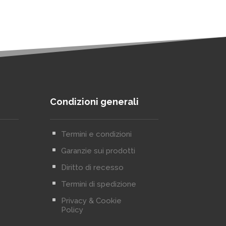
Condizioni generali
^
Termini e condizioni
^
Garanzie sui prodotti
^
Diritto di recesso
^
Termini di spedizione
^
Privacy & Cookie
Policy