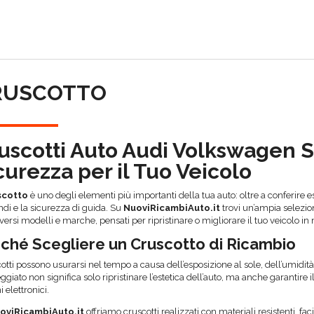
O
RUSCOTTO
uscotti Auto Audi Volkswagen S
curezza per il Tuo Veicolo
scotto
è uno degli elementi più importanti della tua auto: oltre a conferire es
i e la sicurezza di guida. Su
NuoviRicambiAuto.it
trovi un’ampia selezion
versi modelli e marche, pensati per ripristinare o migliorare il tuo veicolo 
ché Scegliere un Cruscotto di Ricambio
cotti possono usurarsi nel tempo a causa dell’esposizione al sole, dell’umidità 
giato non significa solo ripristinare l’estetica dell’auto, ma anche garantire i
i elettronici.
oviRicambiAuto.it
offriamo cruscotti realizzati con materiali resistenti, fa