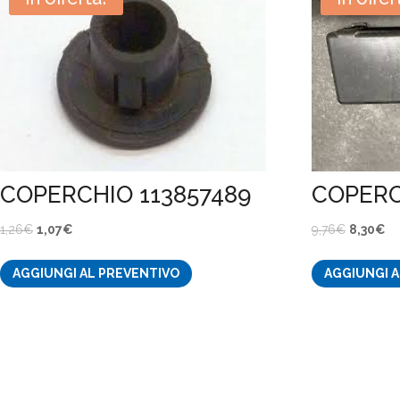
COPERCHIO 113857489
COPERC
Il
Il
Il
Il
1,26
€
1,07
€
9,76
€
8,30
€
prezzo
prezzo
prezzo
pr
AGGIUNGI AL PREVENTIVO
AGGIUNGI A
originale
attuale
originale
at
era:
è:
era:
è:
1,26€.
1,07€.
9,76€.
8,