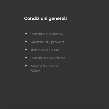
Condizioni generali
^
Termini e condizioni
^
Garanzie sui prodotti
^
Diritto di recesso
^
Termini di spedizione
^
Privacy & Cookie
Policy