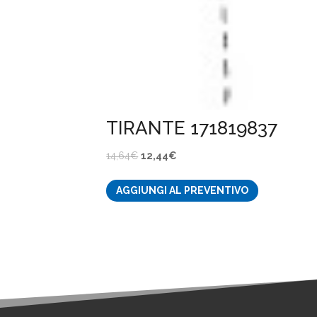
TIRANTE 171819837
Il
Il
14,64
€
12,44
€
prezzo
prezzo
AGGIUNGI AL PREVENTIVO
originale
attuale
era:
è:
14,64€.
12,44€.