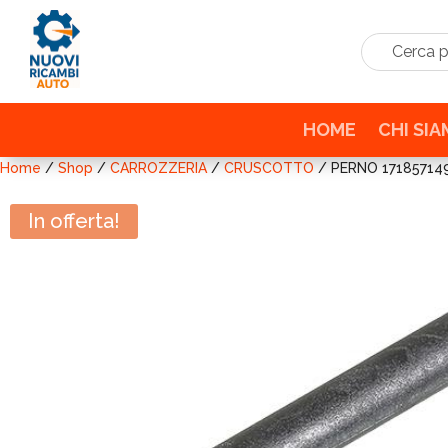
Cerca prodo
HOME
CHI SI
Home
/
Shop
/
CARROZZERIA
/
CRUSCOTTO
/ PERNO 17185714
In offerta!