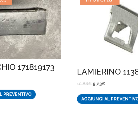
HIO 171819173
LAMIERINO 113
Il
Il
10,86
€
9,23
€
ezzo
prezzo
prezzo
L PREVENTIVO
tuale
AGGIUNGI AL PREVENTIV
originale
attuale
era:
è:
30€.
10,86€.
9,23€.