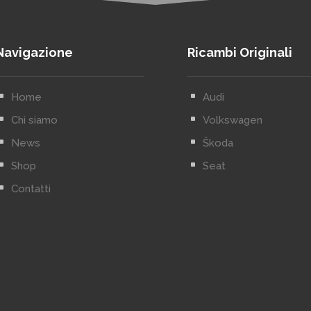
Navigazione
Ricambi Originali
^
Home
^
Audi
^
Chi siamo
^
Volkswagen
^
News
^
Škoda
^
Shop
^
Seat
^
Contatti