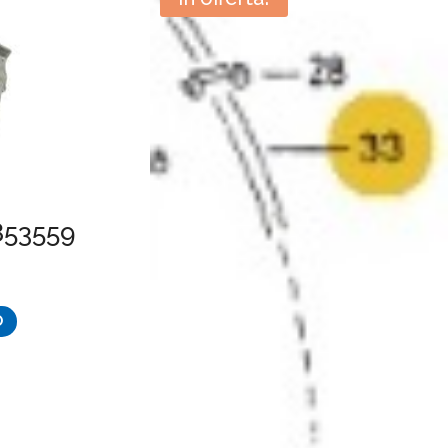
853559
O