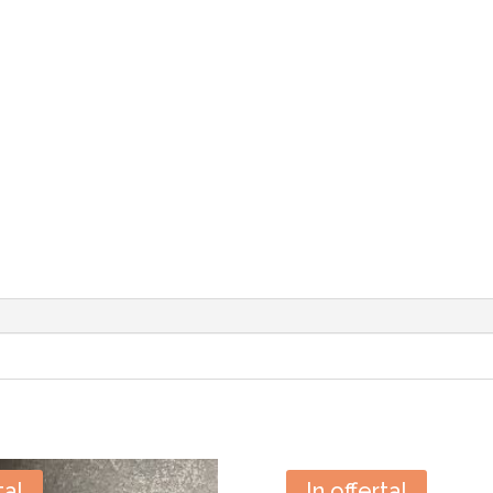
ta!
In offerta!