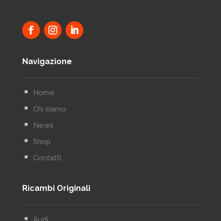
Navigazione
^
Home
^
Chi siamo
^
News
^
Shop
^
Contatti
Ricambi Originali
^
Audi