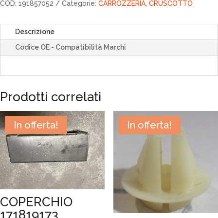
COD:
191857052
Categorie:
CARROZZERIA
,
CRUSCOTTO
Descrizione
Codice OE - Compatibilità Marchi
Prodotti correlati
In offerta!
In offerta!
COPERCHIO
171819173