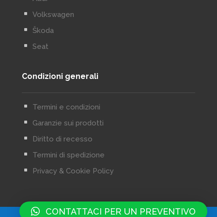
^
Volkswagen
^
Škoda
^
Seat
Condizioni generali
^
Termini e condizioni
^
Garanzie sui prodotti
^
Diritto di recesso
^
Termini di spedizione
^
Privacy & Cookie Policy
CONTATTACI PER UN PREVENTIVO