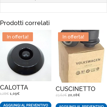
Prodotti correlati
In offerta!
In offerta!
CALOTTA
CUSCINETTO
Il
Il
1,28
€
1,09
€
Il
Il
23,62
€
20,08
€
prezzo
prezzo
prezzo
prezzo
AGGIUNGI AL PREVENTIVO
originale
attuale
AGGIUNGI AL PREVENTIVO