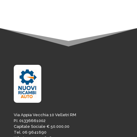
73,81€.
62,74€.
Via Appia Vecchia 10 Velletri RM
P.I. 01336661002
Capitale Sociale € 50.000,00
Tel. 06 9641690