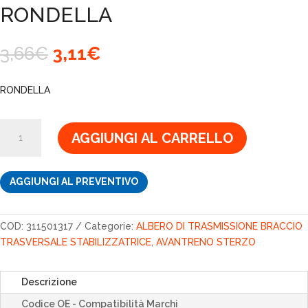
RONDELLA
Il
Il
3,66
€
3,11
€
prezzo
prezzo
originale
attuale
RONDELLA
era:
è:
3,66€.
3,11€.
RONDELLA
AGGIUNGI AL CARRELLO
quantità
AGGIUNGI AL PREVENTIVO
COD:
311501317
Categorie:
ALBERO DI TRASMISSIONE BRACCIO
TRASVERSALE STABILIZZATRICE
,
AVANTRENO STERZO
Descrizione
Codice OE - Compatibilità Marchi