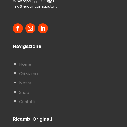
Whatsapp 377 4608551
info@nuoviricambiauto.it
Navigazione
^
Home
^
Chi siamo
^
News
^
Shop
^
Contatti
Ricambi Originali