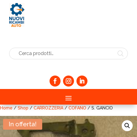
Cerca prodotti…
Home
/
Shop
/
CARROZZERIA
/
COFANO
/ S. GANCIO
In offerta!