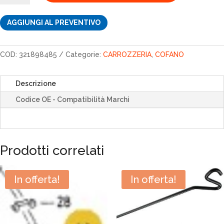
quantità
AGGIUNGI AL PREVENTIVO
COD:
321898485
Categorie:
CARROZZERIA
,
COFANO
Descrizione
Codice OE - Compatibilità Marchi
Prodotti correlati
In offerta!
In offerta!