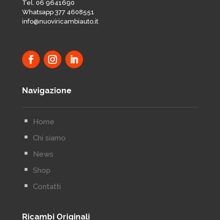
Tel. 06 9641690
Whatsapp 377 4608551
info@nuoviricambiauto.it
Navigazione
^
Home
^
Chi siamo
^
News
^
Shop
^
Contatti
Ricambi Originali