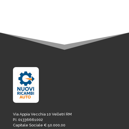
era:
è:
4,88€.
4,15€.
Via Appia Vecchia 10 Velletri RM
P.I. 01336661002
Capitale Sociale € 50.000,00