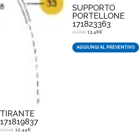
SUPPORTO
PORTELLONE
171823363
Il
Il
15,86
€
13,48
€
prezzo
prezzo
AGGIUNGI AL PREVENTIVO
originale
attuale
era:
è:
15,86€.
13,48€.
TIRANTE
171819837
Il
Il
14,64
€
12,44
€
prezzo
prezzo