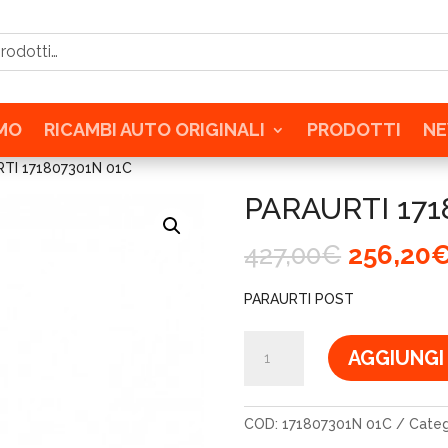
tti…
AMO
RICAMBI AUTO ORIGINALI
PRODOTTI
N
TI 171807301N 01C
PARAURTI 171
Il
427,00
€
256,20
prezzo
original
PARAURTI POST
era:
427,00€
PARAURTI
AGGIUNGI
171807301N
01C
quantità
COD:
171807301N 01C
Categ