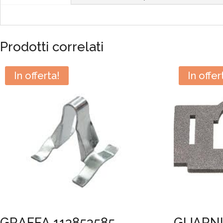
Prodotti correlati
In offerta!
In offer
GRAFFA 113853585
GUARNI