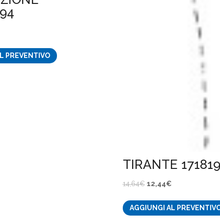
594
ezzo
L PREVENTIVO
tuale
15€.
TIRANTE 17181
Il
Il
14,64
€
12,44
€
prezzo
prezzo
AGGIUNGI AL PREVENTIV
originale
attuale