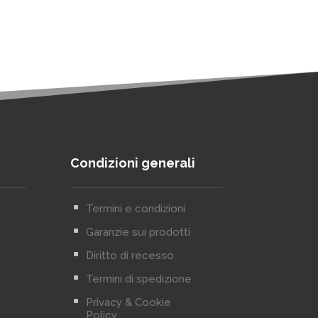
Condizioni generali
^
Termini e condizioni
^
Garanzie sui prodotti
^
Diritto di recesso
^
Termini di spedizione
^
Privacy & Cookie
Policy