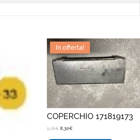
In offerta!
COPERCHIO 171819173
Il
Il
9,76
€
8,30
€
prezzo
prezzo