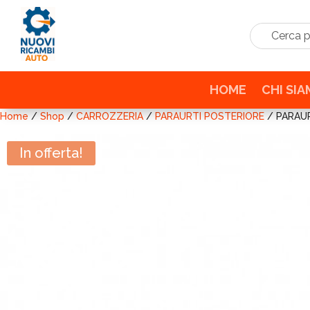
Cerca prodo
HOME
CHI SI
Home
/
Shop
/
CARROZZERIA
/
PARAURTI POSTERIORE
/ PARAUR
In offerta!