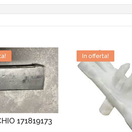
ta!
In offerta!
HIO 171819173