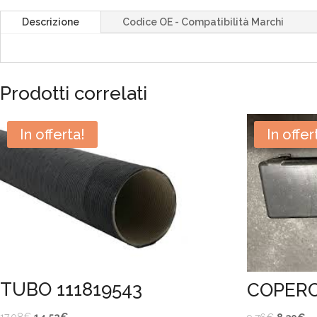
Descrizione
Codice OE - Compatibilità Marchi
Prodotti correlati
In offerta!
In offer
TUBO 111819543
COPERC
Il
Il
Il
Il
17,08
€
14,52
€