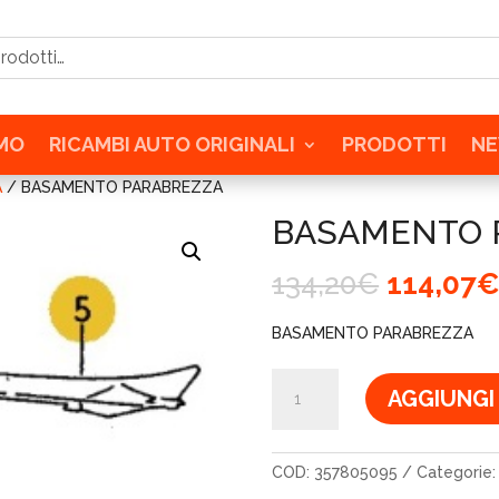
tti…
AMO
RICAMBI AUTO ORIGINALI
PRODOTTI
N
A
/ BASAMENTO PARABREZZA
BASAMENTO 
Il
134,20
€
114,07
prezzo
original
BASAMENTO PARABREZZA
era:
134,20€
BASAMENTO
AGGIUNGI
PARABREZZA
quantità
COD:
357805095
Categorie