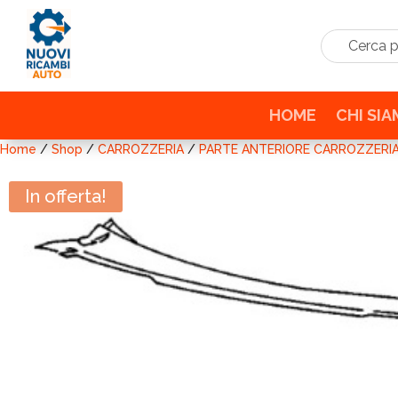
Cerca prodo
HOME
CHI SI
Home
/
Shop
/
CARROZZERIA
/
PARTE ANTERIORE CARROZZERI
In offerta!