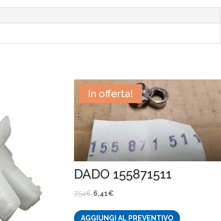
In offerta!
DADO 155871511
Il
Il
7,54
€
6,41
€
prezzo
prezzo
AGGIUNGI AL PREVENTIVO
originale
attuale