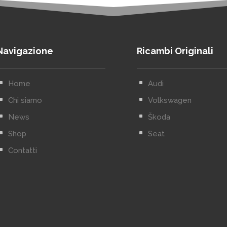
Navigazione
Ricambi Originali
^
Home
^
Audi
^
Chi siamo
^
Volkswagen
^
News
^
Škoda
^
Shop
^
Seat
^
Contatti