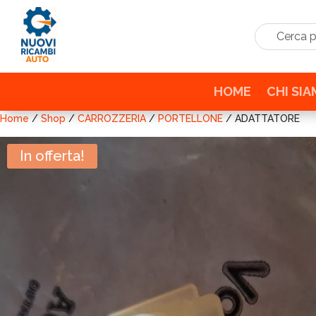
Cerca prodo
HOME
CHI SI
Home
/
Shop
/
CARROZZERIA
/
PORTELLONE
/ ADATTATORE
In offerta!