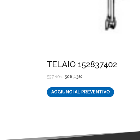
TELAIO 152837402
Il
Il
597,80
€
508,13
€
prezzo
prezzo
AGGIUNGI AL PREVENTIVO
originale
attuale
era:
è:
597,80€.
508,13€.