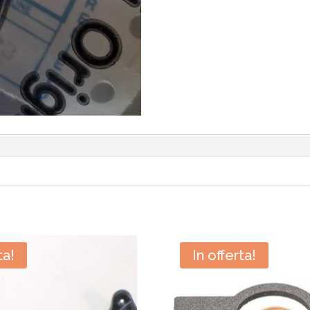
ta!
In offerta!