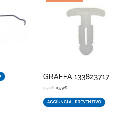
GRAFFA 133823717
O
Il
Il
0,70
€
0,59
€
prezzo
prezzo
AGGIUNGI AL PREVENTIVO
originale
attuale
era:
è:
0,70€.
0,59€.