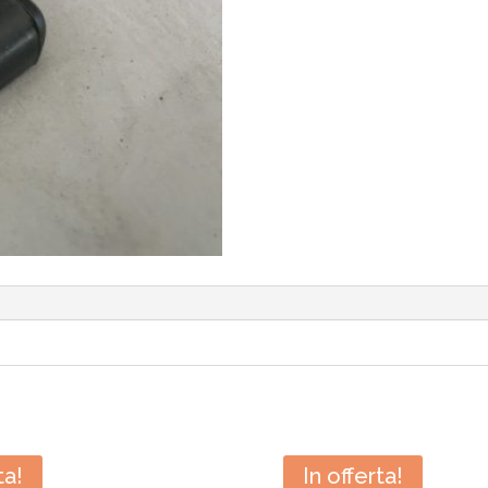
ta!
In offerta!