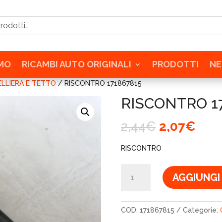
tti…
AMO
RICAMBI AUTO ORIGINALI
PRODOTTI
N
LLIERA E TETTO
/ RISCONTRO 171867815
RISCONTRO 1
Il
Il
2,44
€
2,07
€
prezzo
pre
originale
attu
RISCONTRO
era:
è:
2,44€.
2,07
RISCONTRO
AGGIUNGI
171867815
quantità
COD:
171867815
Categorie: