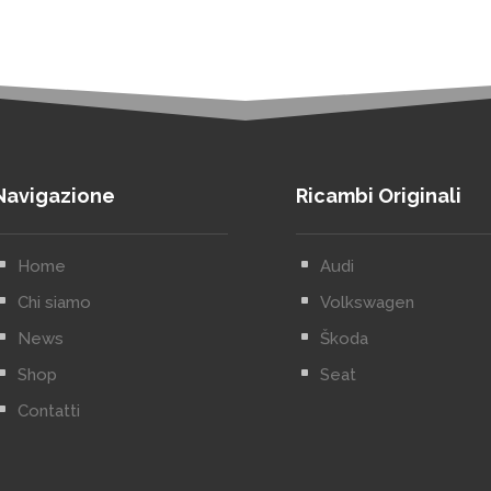
Navigazione
Ricambi Originali
^
Home
^
Audi
^
Chi siamo
^
Volkswagen
^
News
^
Škoda
^
Shop
^
Seat
^
Contatti