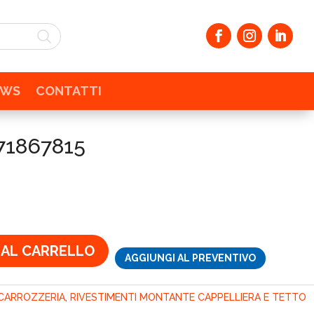
EWS
CONTATTI
71867815
zzo
ale
€.
 AL CARRELLO
AGGIUNGI AL PREVENTIVO
CARROZZERIA
,
RIVESTIMENTI MONTANTE CAPPELLIERA E TETTO