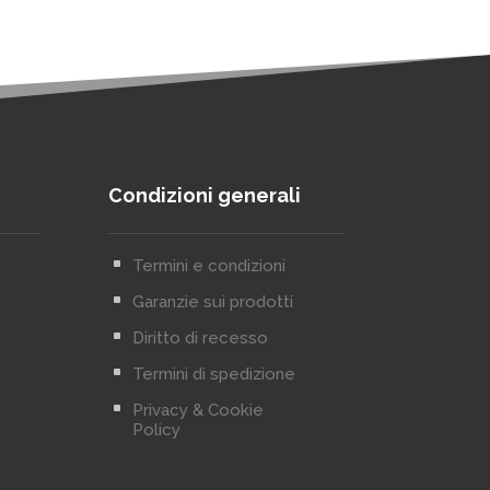
Condizioni generali
^
Termini e condizioni
^
Garanzie sui prodotti
^
Diritto di recesso
^
Termini di spedizione
^
Privacy & Cookie
Policy