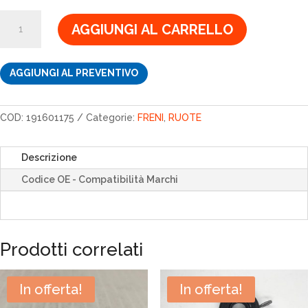
2,44€.
2,07€.
CALOTTA
AGGIUNGI AL CARRELLO
191601175
quantità
AGGIUNGI AL PREVENTIVO
COD:
191601175
Categorie:
FRENI
,
RUOTE
Descrizione
Codice OE - Compatibilità Marchi
Prodotti correlati
In offerta!
In offerta!