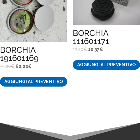
BORCHIA
111601171
BORCHIA
Il
Il
12,20
€
10,37
€
191601169
prezzo
prezzo
AGGIUNGI AL PREVENTIVO
originale
attuale
Il
Il
73,20
€
62,22
€
era:
è:
prezzo
prezzo
12,20€.
10,37€.
AGGIUNGI AL PREVENTIVO
originale
attuale
era:
è:
73,20€.
62,22€.