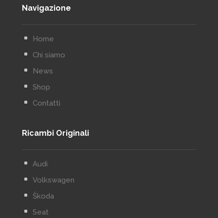
Navigazione
^
Home
^
Chi siamo
^
News
^
Shop
^
Contatti
Ricambi Originali
^
Audi
^
Volkswagen
^
Škoda
^
Seat