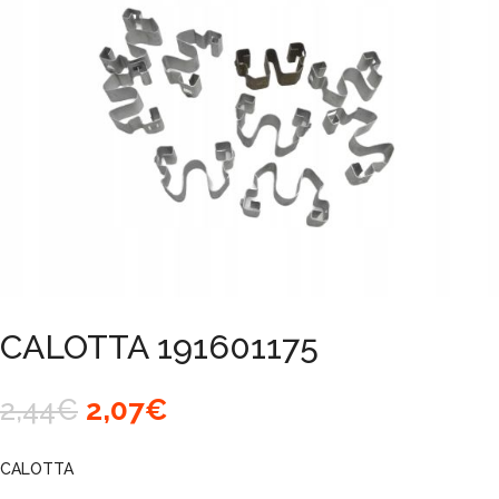
CALOTTA 191601175
Il
Il
2,44
€
2,07
€
prezzo
prezzo
originale
attuale
CALOTTA
era:
è: