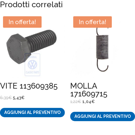
Prodotti correlati
In offerta!
In offerta!
VITE 113609385
MOLLA
171609715
Il
Il
6,39
€
5,43
€
Il
Il
1,22
€
1,04
€
prezzo
prezzo
prezzo
prezzo
AGGIUNGI AL PREVENTIVO
originale
attuale
AGGIUNGI AL PREVENTIVO
originale
attuale
era:
è:
era:
è:
6,39€.
5,43€.
1,22€.
1,04€.