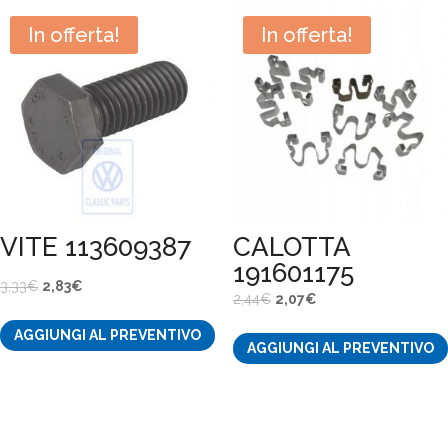
In offerta!
In offerta!
VITE 113609387
CALOTTA
191601175
Il
Il
3,33
€
2,83
€
Il
Il
2,44
€
2,07
€
prezzo
prezzo
prezzo
prezzo
AGGIUNGI AL PREVENTIVO
originale
attuale
AGGIUNGI AL PREVENTIVO
originale
attuale
era:
è:
era:
è:
3,33€.
2,83€.
2,44€.
2,07€.