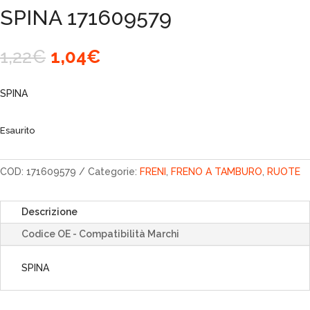
SPINA 171609579
Il
Il
1,22
€
1,04
€
prezzo
prezzo
originale
attuale
SPINA
era:
è:
1,22€.
1,04€.
Esaurito
COD:
171609579
Categorie:
FRENI
,
FRENO A TAMBURO
,
RUOTE
Descrizione
Codice OE - Compatibilità Marchi
SPINA