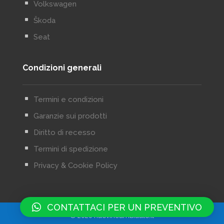
^
Volkswagen
^
Škoda
^
Seat
Condizioni generali
^
Termini e condizioni
^
Garanzie sui prodotti
^
Diritto di recesso
^
Termini di spedizione
^
Privacy & Cookie Policy
CONTATTACI PER UN PREVENTIVO
© 2020 nuoviricambiauto.it