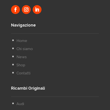
Navigazione
^
Home
^
Chi siamo
^
News
^
Shop
^
Contatti
Ricambi Originali
^
Audi