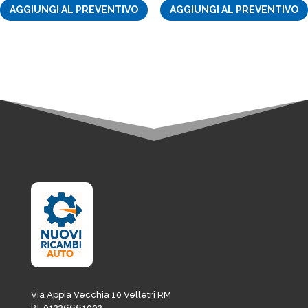
AGGIUNGI AL PREVENTIVO
AGGIUNGI AL PREVENTIVO
originale
attuale
originale
attuale
era:
è:
era:
è:
18,82€.
16,00€.
73,20€.
62,22€.
Via Appia Vecchia 10 Velletri RM
P.I. 01336661002