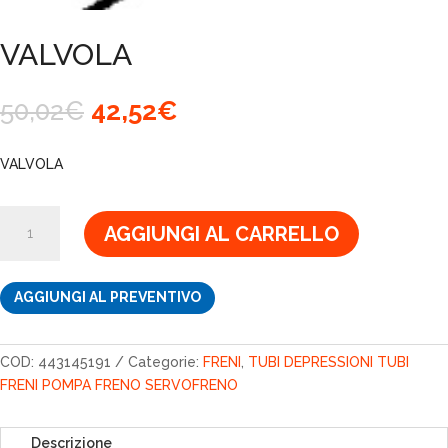
VALVOLA
Il
Il
50,02
€
42,52
€
prezzo
prezzo
originale
attuale
VALVOLA
era:
è:
50,02€.
42,52€.
VALVOLA
AGGIUNGI AL CARRELLO
quantità
AGGIUNGI AL PREVENTIVO
COD:
443145191
Categorie:
FRENI
,
TUBI DEPRESSIONI TUBI
FRENI POMPA FRENO SERVOFRENO
Descrizione