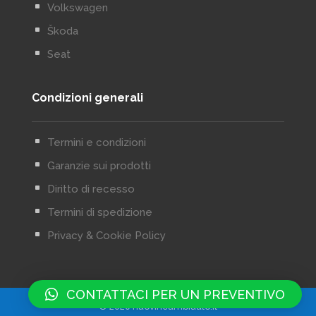
^
Volkswagen
^
Škoda
^
Seat
Condizioni generali
^
Termini e condizioni
^
Garanzie sui prodotti
^
Diritto di recesso
^
Termini di spedizione
^
Privacy & Cookie Policy
CONTATTACI PER UN PREVENTIVO
© 2020 nuoviricambiauto.it