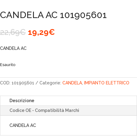
CANDELA AC 101905601
Il
Il
22,69
€
19,29
€
prezzo
prezzo
originale
attuale
CANDELA AC
era:
è:
22,69€.
19,29€.
Esaurito
COD:
101905601
Categorie:
CANDELA
,
IMPIANTO ELETTRICO
Descrizione
Codice OE - Compatibilità Marchi
CANDELA AC