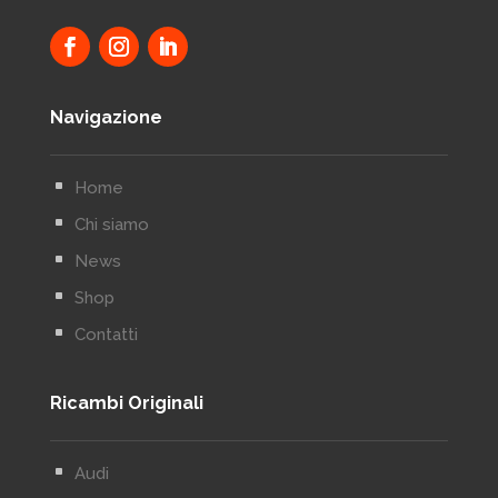
Navigazione
^
Home
^
Chi siamo
^
News
^
Shop
^
Contatti
Ricambi Originali
^
Audi