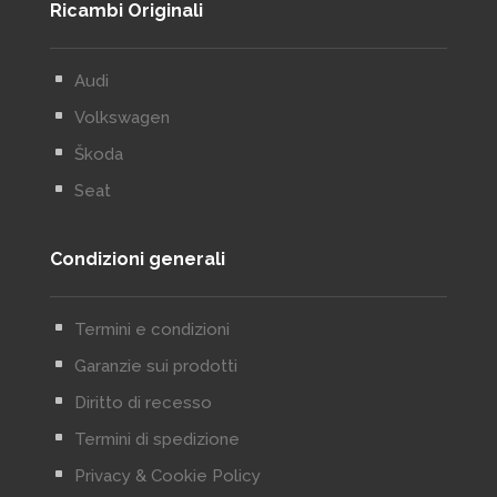
Ricambi Originali
^
Audi
^
Volkswagen
^
Škoda
^
Seat
Condizioni generali
^
Termini e condizioni
^
Garanzie sui prodotti
^
Diritto di recesso
^
Termini di spedizione
^
Privacy & Cookie Policy