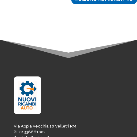
era:
è:
4,88€.
4,15€.
Via Appia Vecchia 10 Velletri RM
P.I. 01336661002