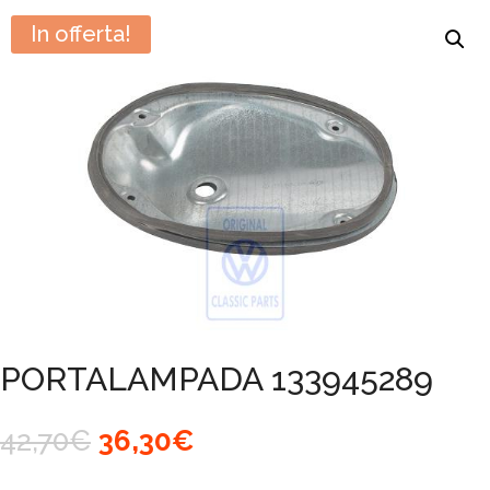
In offerta!
PORTALAMPADA 133945289
Il
Il
42,70
€
36,30
€
prezzo
prezzo