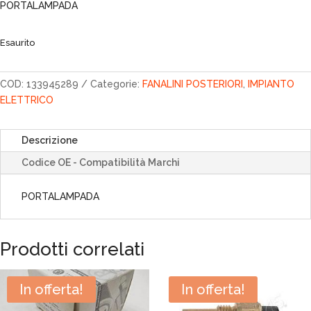
originale
attuale
PORTALAMPADA
era:
è:
42,70€.
36,30€.
Esaurito
COD:
133945289
Categorie:
FANALINI POSTERIORI
,
IMPIANTO
ELETTRICO
Descrizione
Codice OE - Compatibilità Marchi
PORTALAMPADA
Prodotti correlati
In offerta!
In offerta!