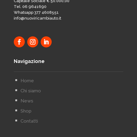
Capitale Sociale € 50.000,00
Tel. 06 9641690
Whatsapp 377 4608551
info@nuoviricambiauto.it
Navigazione
^
Home
^
Chi siamo
^
News
^
Shop
^
Contatti