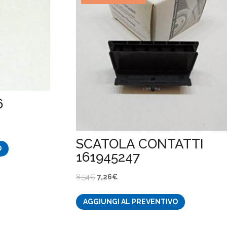
6
SCATOLA CONTATTI
O
161945247
Il
Il
8,54
€
7,26
€
prezzo
prezzo
AGGIUNGI AL PREVENTIVO
originale
attuale
era:
è: