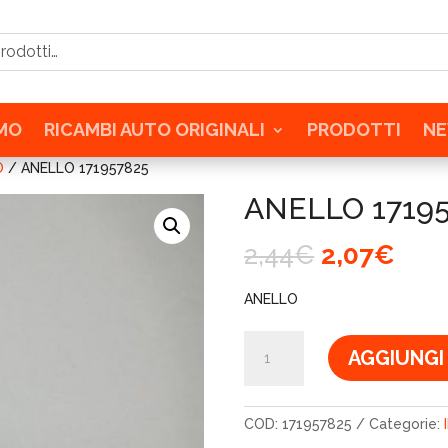
tti…
AMO
RICAMBI AUTO ORIGINALI
PRODOTTI
N
O
/ ANELLO 171957825
ANELLO 1719
Il
Il
2,44
€
2,07
€
prezzo
pre
originale
attu
ANELLO
era:
è:
2,44€.
2,07
ANELLO
AGGIUNGI
171957825
quantità
COD:
171957825
Categorie: