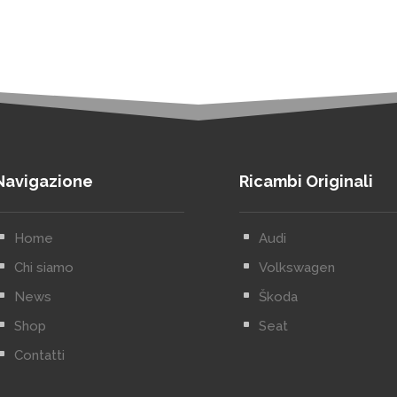
Navigazione
Ricambi Originali
^
Home
^
Audi
^
Chi siamo
^
Volkswagen
^
News
^
Škoda
^
Shop
^
Seat
^
Contatti