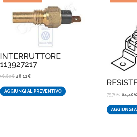
INTERRUTTORE
113927217
Il
Il
56,60
€
48,11
€
RESIST
prezzo
prezzo
AGGIUNGI AL PREVENTIVO
originale
attuale
Il
75,76
€
64,40
era:
è:
prezzo
56,60€.
48,11€.
AGGIUNGI A
original
era:
75,76€.