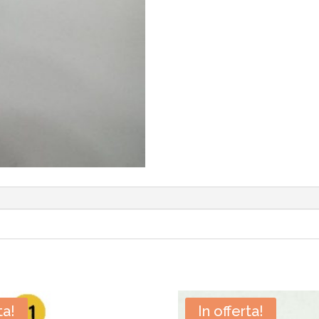
ta!
In offerta!